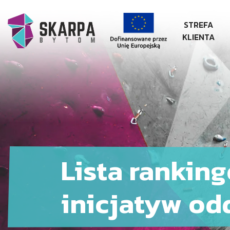
STREFA
KLIENTA
Lista rankin
inicjatyw od